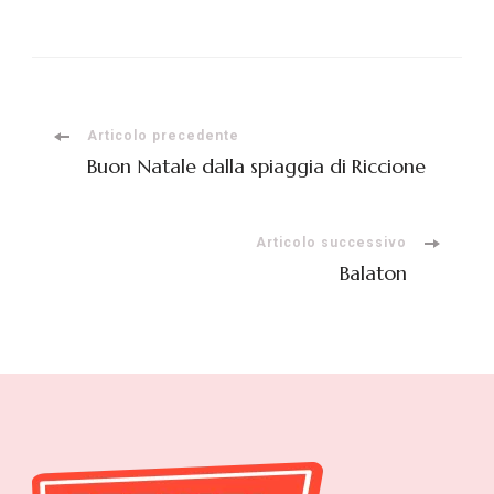
Navigazione
Articolo precedente
Buon Natale dalla spiaggia di Riccione
articoli
Articolo successivo
Balaton