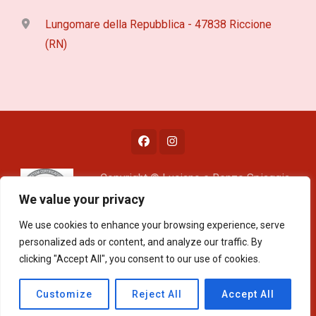
Lungomare della Repubblica - 47838 Riccione
(RN)
Copyright © Luciano e Renzo Spiaggia
53 Riccione - Lungomare della
We value your privacy
Repubblica - Riccione - email:
We use cookies to enhance your browsing experience, serve
info@spiaggia53.it - CF e P.IVA
personalized ads or content, and analyze our traffic. By
02212020404
clicking "Accept All", you consent to our use of cookies.
Blossom Spa | Sviluppato da
Blossom Themes
.
Customize
Reject All
Accept All
Powered by
WordPress
.
Cookie Policy