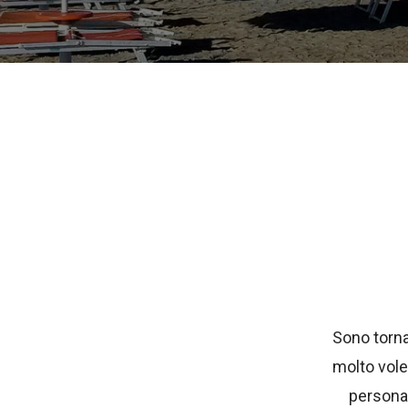
Sono torna
molto volen
personal