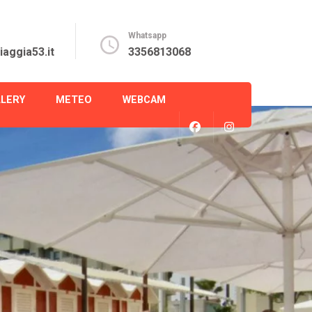
Whatsapp
aggia53.it
3356813068
LLERY
METEO
WEBCAM