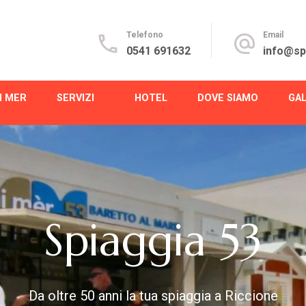
Telefono
Email
0541 691632
info@spi
I MER
SERVIZI
HOTEL
DOVE SIAMO
GA
Spiaggia 53
Da oltre 50 anni la tua spiaggia a Riccione