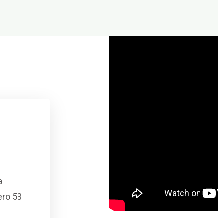
a
ero 53