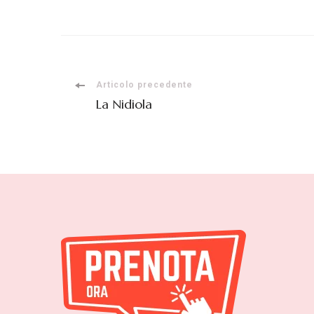
Navigazione
Articolo precedente
La Nidiola
articoli