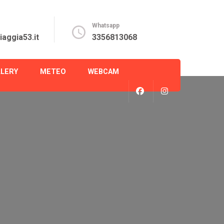
Whatsapp
aggia53.it
3356813068
LLERY
METEO
WEBCAM