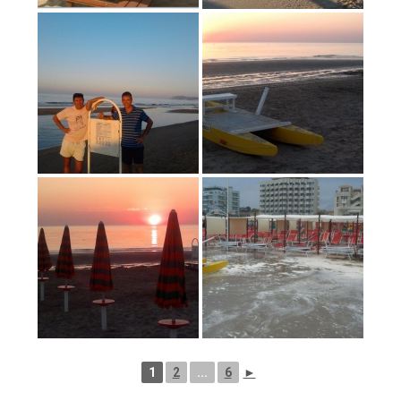
1
2
...
6
►